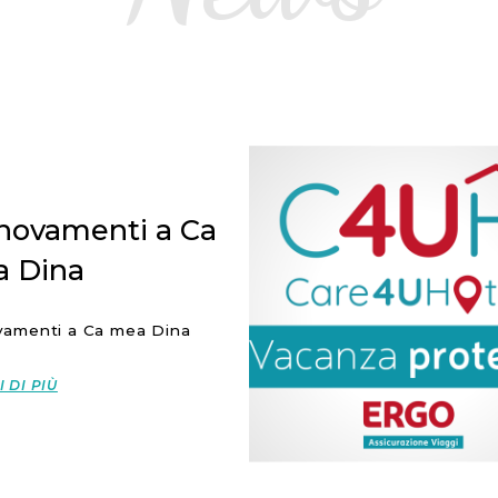
novamenti a Ca
 Dina
vamenti a Ca mea Dina
 DI PIÙ