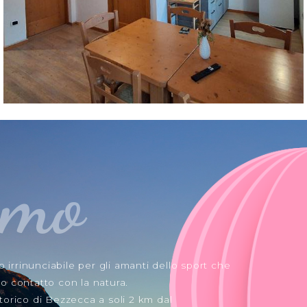
amo
irrinunciabile per gli amanti dello sport che
o contatto con la natura.
torico di Bezzecca a soli 2 km dal