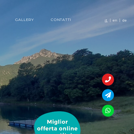
GALLERY
CONTATTI
it
en
de