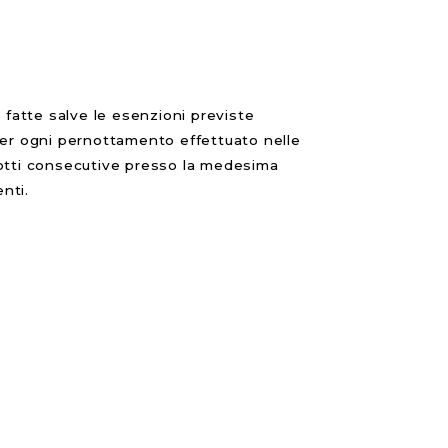
, fatte salve le esenzioni previste
a per ogni pernottamento effettuato nelle
i notti consecutive presso la medesima
nti.