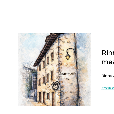
Rin
mea
Rinno
SCOPRI