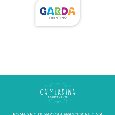
RO.MA S.N.C. DI MAZZOLA FRANCESCA E C. VIA